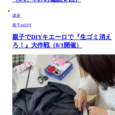
講座
親子deDIY
親子でDIYキエーロで『生ゴミ消え
ろ！』大作戦（8/1開催）