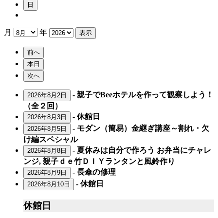
日
月
年
前へ
本日
次へ
-
親子でBeeホテルを作って観察しよう！
2026年8月2日
（全２回）
-
休館日
2026年8月3日
-
モダン（簡易）金継ぎ講座～割れ・欠
2026年8月5日
け編スペシャル
-
夏休みは自分で作ろう お弁当にチャレ
2026年8月8日
ンジ, 親子ｄｅ竹ＤＩＹランタンと風鈴作り
-
長傘の修理
2026年8月9日
-
休館日
2026年8月10日
休
休館日
館