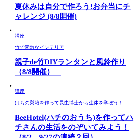
夏休みは自分で作ろう!お弁当にチ
ャレンジ (8/8開催)
講座
竹で素敵なインテリア
親子de竹DIYランタンと風鈴作り
（8/8開催）
講座
はちの巣箱を作って昆虫博士から生体を学ぼう！
BeeHotel(ハチのおうち)を作ってハ
チさんの生活をのぞいてみよう！
（8/2、9/27の連続２回）