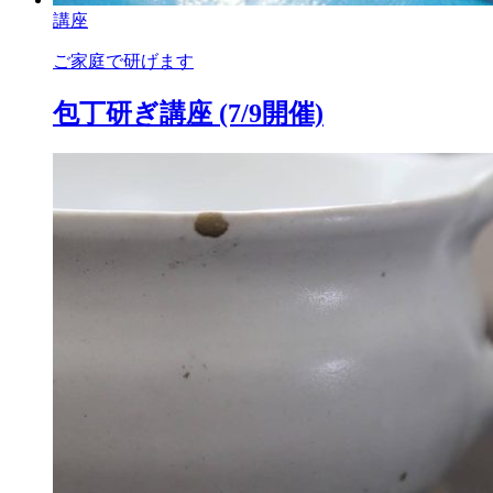
講座
ご家庭で研げます
包丁研ぎ講座 (7/9開催)