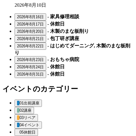
日
2026年8月10日
-
家具修理相談
2026年8月16日
-
休館日
2026年8月17日
-
木製のまな板削り
2026年8月20日
-
包丁研ぎ講座
2026年8月21日
-
はじめてダーニング, 木製のまな板削
2026年8月22日
り
-
おもちゃ病院
2026年8月23日
-
休館日
2026年8月24日
-
休館日
2026年8月31日
イベントのカテゴリー
01出前講座
02講座
03リペア
04イベント
05休館日