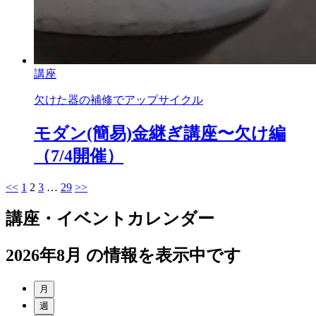
講座
欠けた器の補修でアップサイクル
モダン(簡易)金継ぎ講座〜欠け編
（7/4開催）
<<
1
2
3
…
29
>>
講座・イベントカレンダー
2026年8月 の情報を表示中です
月
週