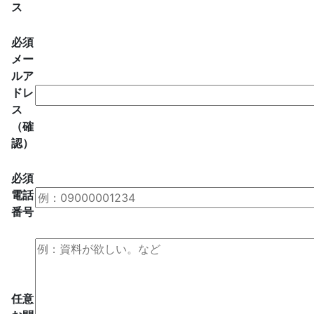
ス
必須
メー
ルア
ドレ
ス
（確
認）
必須
電話
番号
任意