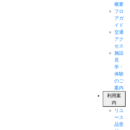
概要
フロ
アガ
イド
交通
アク
セス
施設
見
学・
体験
のご
案内
利用案
内
リユ
ース
品受