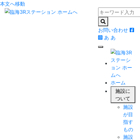
本文へ移動
お問い合わせ
あ
あ
ホーム
施設に
ついて
施設
が目
指す
もの
施設