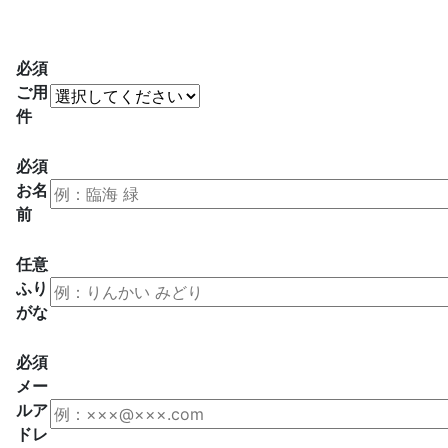
必須
ご用
件
必須
お名
前
任意
ふり
がな
必須
メー
ルア
ドレ