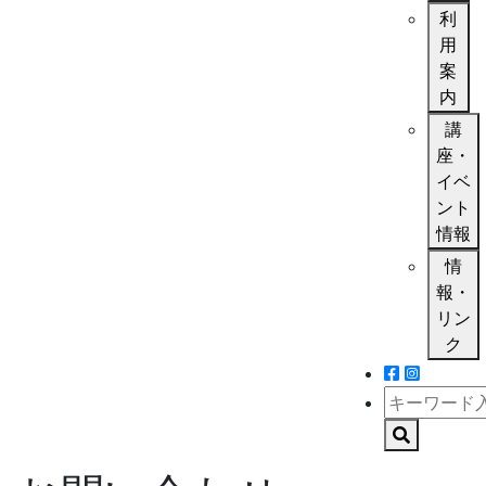
利
用
案
内
講
座・
イベ
ント
情報
情
報・
リン
ク