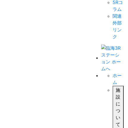
5Rコ
ラム
関連
外部
リン
ク
ホー
ム
施
設
に
つ
い
て