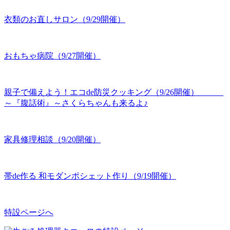
衣類のお直しサロン（9/29開催）
おもちゃ病院（9/27開催）
親子で備えよう！エコde防災クッキング（9/26開催）
～『腹話術』～さくらちゃんも来るよ♪
家具修理相談（9/20開催）
帯de作る 和モダンポシェット作り（9/19開催）
特設ページへ