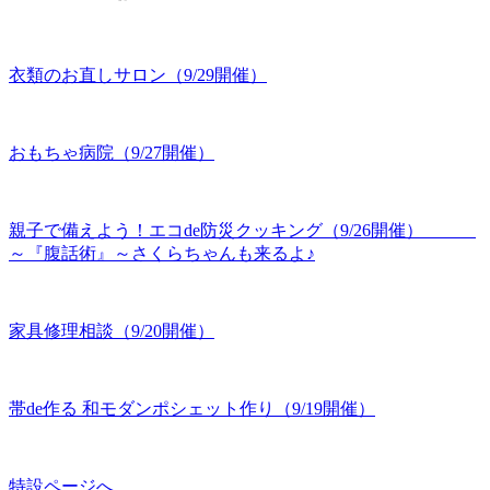
衣類のお直しサロン（9/29開催）
おもちゃ病院（9/27開催）
親子で備えよう！エコde防災クッキング（9/26開催）
～『腹話術』～さくらちゃんも来るよ♪
家具修理相談（9/20開催）
帯de作る 和モダンポシェット作り（9/19開催）
特設ページへ