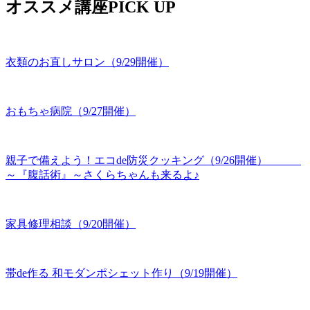
オススメ講座PICK UP
衣類のお直しサロン（9/29開催）
おもちゃ病院（9/27開催）
親子で備えよう！エコde防災クッキング（9/26開催）
～『腹話術』～さくらちゃんも来るよ♪
家具修理相談（9/20開催）
帯de作る 和モダンポシェット作り（9/19開催）