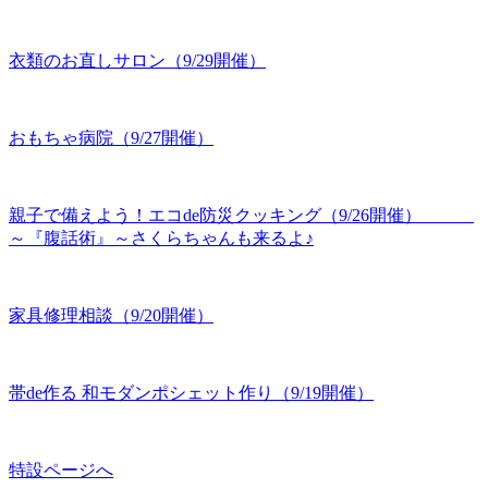
衣類のお直しサロン（9/29開催）
おもちゃ病院（9/27開催）
親子で備えよう！エコde防災クッキング（9/26開催）
～『腹話術』～さくらちゃんも来るよ♪
家具修理相談（9/20開催）
帯de作る 和モダンポシェット作り（9/19開催）
特設ページへ