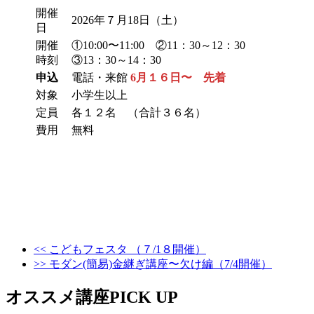
開催
2026年７月18日（土）
日
開催
①10:00〜11:00 ②11：30～12：30
時刻
③13：30～14：30
申込
電話・来館
6月１６日〜 先着
対象
小学生以上
定員
各１２名 （合計３６名）
費用
無料
<< こどもフェスタ （７/1８開催）
>> モダン(簡易)金継ぎ講座〜欠け編（7/4開催）
オススメ講座PICK UP