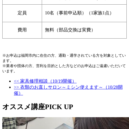
定員
10名（事前申込順）（1家族1点）
費用
無料（部品交換は実費）
※お申込は福岡市内に在住の方、通勤・通学されている方を対象としてい
ます。

※業者や団体の方、営利を目的とした方などのお申込はご遠慮いただいて
<< 家具修理相談（10/19開催）
>> 衣類のお直しサロン～ミシン使えます～（10/28開
催）
オススメ講座PICK UP