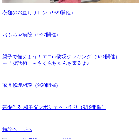
衣類のお直しサロン（9/29開催）
おもちゃ病院（9/27開催）
親子で備えよう！エコde防災クッキング（9/26開催）
～『腹話術』～さくらちゃんも来るよ♪
家具修理相談（9/20開催）
帯de作る 和モダンポシェット作り（9/19開催）
特設ページへ