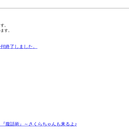
ます。
ます。 
）受付終了しました。
～『腹話術』～さくらちゃんも来るよ♪