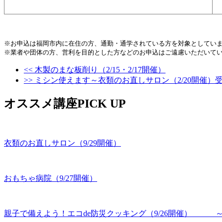
※お申込は福岡市内に在住の方、通勤・通学されている方を対象としてい
※業者や団体の方、営利を目的とした方などのお申込はご遠慮いただいてい
<< 木製のまな板削り（2/15・2/17開催）
>> ミシン使えます～衣類のお直しサロン（2/20開催
オススメ講座PICK UP
衣類のお直しサロン（9/29開催）
おもちゃ病院（9/27開催）
親子で備えよう！エコde防災クッキング（9/26開催） 