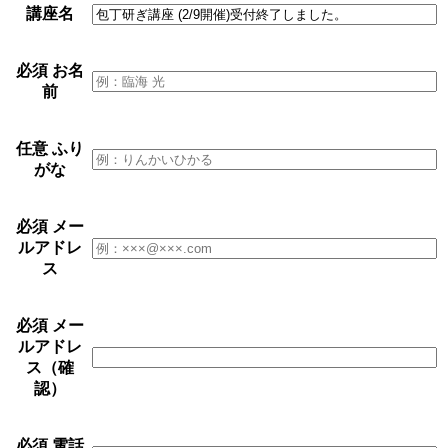
講座名
必須
お名
前
任意
ふり
がな
必須
メー
ルアドレ
ス
必須
メー
ルアドレ
ス（確
認）
必須
電話