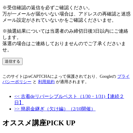
※受信確認の返信を必ずご確認ください。
万が一メールが届かいない場合は、アドレスの再確認と迷惑
メール設定がされていないかをご確認くださいませ。
※抽選結果については当選者のみ締切日後3日以内にご連絡
します。
落選の場合はご連絡しておりませんのでご了承くださいま
せ。
このサイトはreCAPTCHAによって保護されており、Googleの
プライ
バシーポリシー
と
利用規約
が適用されます。
<< 古着deリバーシブルベスト（1/30・1/31)【連続２
日】
>> 簡易金継ぎ（欠け編）（2/10開催）
オススメ講座PICK UP