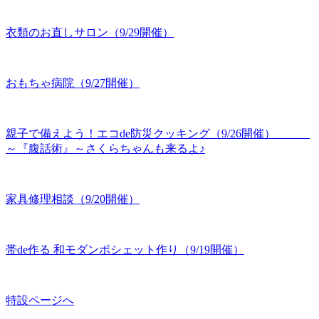
衣類のお直しサロン（9/29開催）
おもちゃ病院（9/27開催）
親子で備えよう！エコde防災クッキング（9/26開催）
～『腹話術』～さくらちゃんも来るよ♪
家具修理相談（9/20開催）
帯de作る 和モダンポシェット作り（9/19開催）
特設ページへ