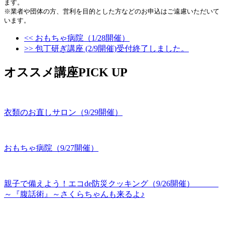
ます。

※業者や団体の方、営利を目的とした方などのお申込はご遠慮いただいて
<< おもちゃ病院（1/28開催）
>> 包丁研ぎ講座 (2/9開催)受付終了しました。
オススメ講座PICK UP
衣類のお直しサロン（9/29開催）
おもちゃ病院（9/27開催）
親子で備えよう！エコde防災クッキング（9/26開催）
～『腹話術』～さくらちゃんも来るよ♪