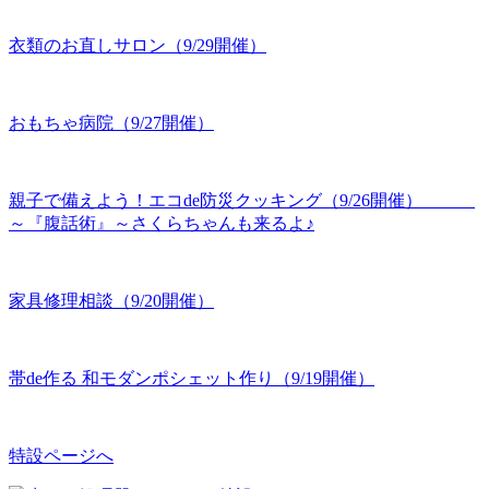
衣類のお直しサロン（9/29開催）
おもちゃ病院（9/27開催）
親子で備えよう！エコde防災クッキング（9/26開催）
～『腹話術』～さくらちゃんも来るよ♪
家具修理相談（9/20開催）
帯de作る 和モダンポシェット作り（9/19開催）
特設ページへ