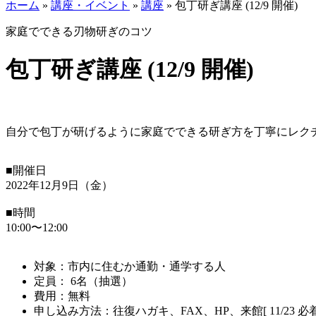
ホーム
»
講座・イベント
»
講座
»
包丁研ぎ講座 (12/9 開催)
家庭でできる刃物研ぎのコツ
包丁研ぎ講座 (12/9 開催)
自分で包丁が研げるように家庭でできる研ぎ方を丁寧にレク
■開催日
2022年12月9日（金）
■時間
10:00〜12:00
対象：市内に住むか通勤・通学する人
定員： 6名（抽選）
費用：無料
申し込み方法：往復ハガキ、FAX、HP、来館[ 11/23 必着