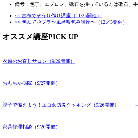
備考：包丁、エプロン、砥石を持っている方は砥石、手
<< 古布でぞうり作り講座（11/25開催）
>> 包んで脱プラ〜風呂敷包み講座〜（12／3開催）
オススメ講座PICK UP
衣類のお直しサロン（9/29開催）
おもちゃ病院（9/27開催）
親子で備えよう！エコde防災クッキング（9/26開催） 
家具修理相談（9/20開催）