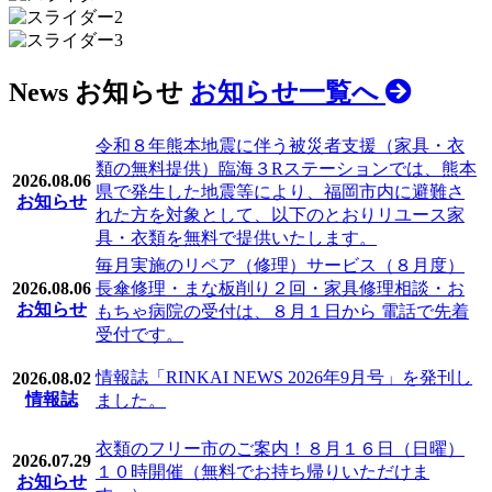
News
お知らせ
お知らせ一覧へ
令和８年熊本地震に伴う被災者支援（家具・衣
類の無料提供）臨海３Rステーションでは、熊本
2026.08.06
県で発生した地震等により、福岡市内に避難さ
お知らせ
れた方を対象として、以下のとおりリユース家
具・衣類を無料で提供いたします。
毎月実施のリペア（修理）サービス（８月度）
2026.08.06
長傘修理・まな板削り２回・家具修理相談・お
お知らせ
もちゃ病院の受付は、８月１日から 電話で先着
受付です。
情報誌「RINKAI NEWS 2026年9月号」を発刊し
2026.08.02
情報誌
ました。
衣類のフリー市のご案内！８月１６日（日曜）
2026.07.29
１０時開催（無料でお持ち帰りいただけま
お知らせ