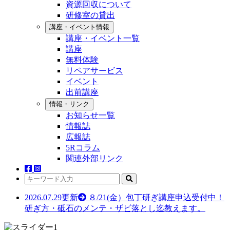
資源回収について
研修室の貸出
講座・イベント情報
講座・イベント一覧
講座
無料体験
リペアサービス
イベント
出前講座
情報・リンク
お知らせ一覧
情報誌
広報誌
5Rコラム
関連外部リンク
2026.07.29更新
８/21(金）包丁研ぎ講座申込受付中！
研ぎ方・砥石のメンテ・ザビ落とし迄教えます。