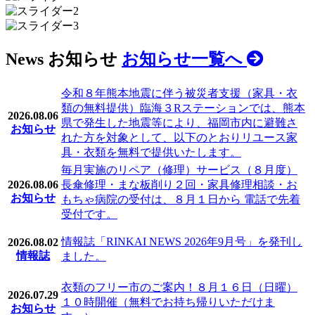
News
お知らせ
お知らせ一覧へ
令和８年熊本地震に伴う被災者支援（家具・衣
類の無料提供）臨海３Rステーションでは、熊本
2026.08.06
県で発生した地震等により、福岡市内に避難さ
お知らせ
れた方を対象として、以下のとおりリユース家
具・衣類を無料で提供いたします。
毎月実施のリペア（修理）サービス（８月度）
2026.08.06
長傘修理・まな板削り２回・家具修理相談・お
お知らせ
もちゃ病院の受付は、８月１日から 電話で先着
受付です。
情報誌「RINKAI NEWS 2026年9月号」を発刊し
2026.08.02
情報誌
ました。
衣類のフリー市のご案内！８月１６日（日曜）
2026.07.29
１０時開催（無料でお持ち帰りいただけま
お知らせ