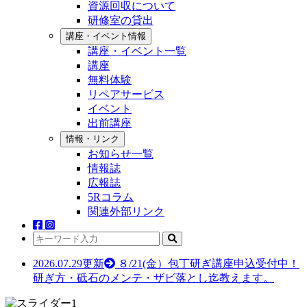
資源回収について
研修室の貸出
講座・イベント情報
講座・イベント一覧
講座
無料体験
リペアサービス
イベント
出前講座
情報・リンク
お知らせ一覧
情報誌
広報誌
5Rコラム
関連外部リンク
2026.07.29更新
８/21(金）包丁研ぎ講座申込受付中！
研ぎ方・砥石のメンテ・ザビ落とし迄教えます。