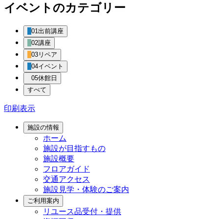
イベントのカテゴリー
01出前講座
02講座
03リペア
04イベント
05休館日
すべて
印刷
表示
施設の情報
ホーム
施設が目指すもの
施設概要
フロアガイド
交通アクセス
施設見学・体験のご案内
ご利用案内
リユース品受付・提供