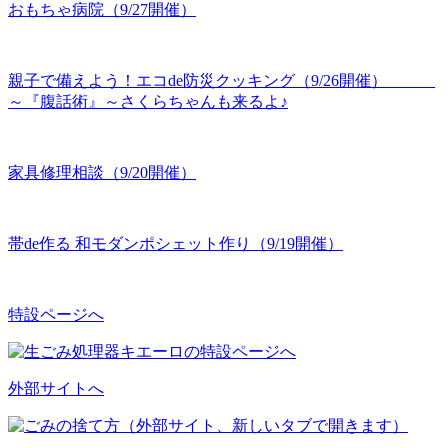
おもちゃ病院（9/27開催）
親子で備えよう！エコde防災クッキング（9/26開催）
～『腹話術』～さくらちゃんも来るよ♪
家具修理相談（9/20開催）
帯de作る 和モダンポシェット作り（9/19開催）
特設ページへ
外部サイトへ