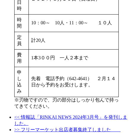
日
時
時
10：00～ 10人・11：00～ １０人
間
定
計20人
員
費
1本3００円 一人２本まで
用
申
し
先着 電話予約（642-4641） ２月１４
込
日から予約をお受けします。
み
※刃物ですので、刃の部分はしっかり包んで持っ
てきてください。
<< 情報誌「RINKAI NEWS 2024年3月号」を発刊しま
した。
>> フリーマーケット出店者募集終了しました