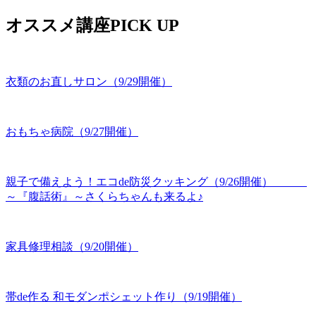
オススメ講座PICK UP
衣類のお直しサロン（9/29開催）
おもちゃ病院（9/27開催）
親子で備えよう！エコde防災クッキング（9/26開催）
～『腹話術』～さくらちゃんも来るよ♪
家具修理相談（9/20開催）
帯de作る 和モダンポシェット作り（9/19開催）