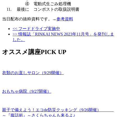
④ 電動式生ごみ処理機
最後に コンポストの取扱説明書
当日配布の抜粋資料です。→
参考資料
<< フードドライブ実施中
>> 情報誌「RINKAI NEWS 2023年11月号」を発刊しま
した。
オススメ講座PICK UP
衣類のお直しサロン（9/29開催）
おもちゃ病院（9/27開催）
親子で備えよう！エコde防災クッキング（9/26開催）
～『腹話術』～さくらちゃんも来るよ♪