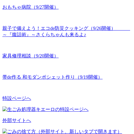
おもちゃ病院（9/27開催）
親子で備えよう！エコde防災クッキング（9/26開催）
～『腹話術』～さくらちゃんも来るよ♪
家具修理相談（9/20開催）
帯de作る 和モダンポシェット作り（9/19開催）
特設ページへ
外部サイトへ