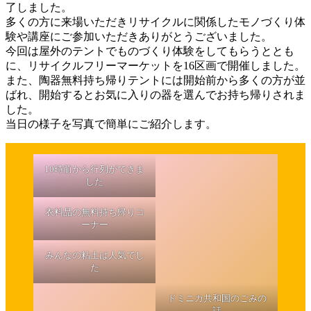
了しました。
多くの方に来場いただきリサイクルに関係したモノづくり体
験や講座にご参加いただきありがとうございました。
今回は屋外のテントでものづくり体験をしてもらうととも
に、リサイクルフリーマーケットを16区画で開催しました。
また、陶器無料持ち帰りテントには開始前から多くの方が並
ばれ、開始するとお気に入りの器を選んでお持ち帰りされま
した。
当日の様子を写真で簡単にご紹介します。
10時前から行列ができま
した
衣料品の無料持ち帰りコ
ーナー
みんなの粘土は人気でし
た
ドミニカ共和国のごみの
話