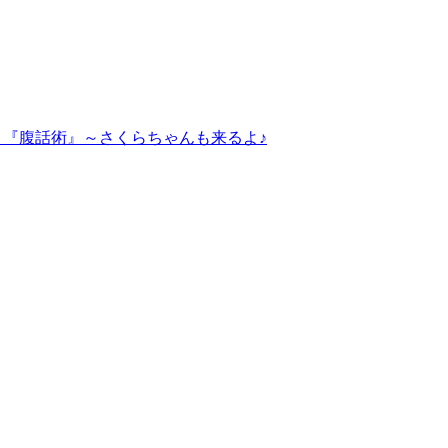
～『腹話術』～さくらちゃんも来るよ♪