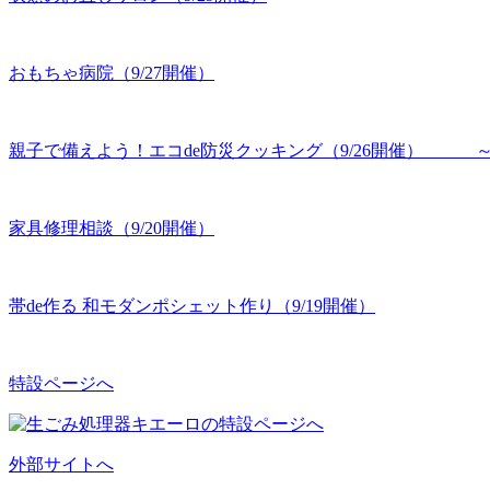
おもちゃ病院（9/27開催）
親子で備えよう！エコde防災クッキング（9/26開催） 
家具修理相談（9/20開催）
帯de作る 和モダンポシェット作り（9/19開催）
特設ページへ
外部サイトへ