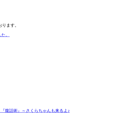
おります。
ました。
～『腹話術』～さくらちゃんも来るよ♪