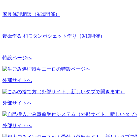
家具修理相談（9/20開催）
帯de作る 和モダンポシェット作り（9/19開催）
特設ページへ
外部サイトへ
外部サイトへ
外部サイトへ