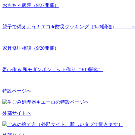
おもちゃ病院（9/27開催）
親子で備えよう！エコde防災クッキング（9/26開催） 
家具修理相談（9/20開催）
帯de作る 和モダンポシェット作り（9/19開催）
特設ページへ
外部サイトへ