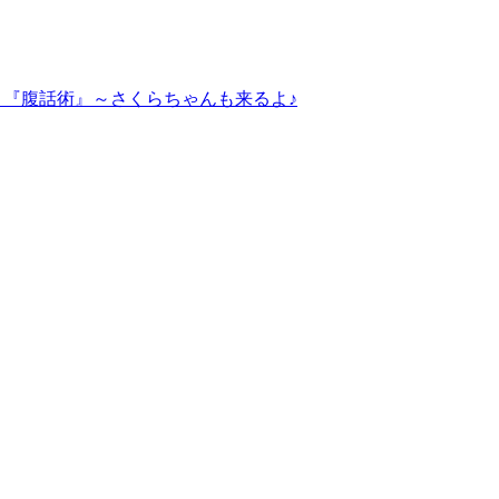
～『腹話術』～さくらちゃんも来るよ♪