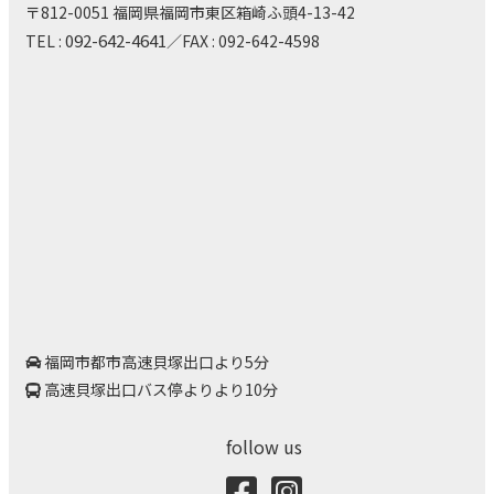
情報誌
〒812-0051 福岡県福岡市東区箱崎ふ頭4-13-42
リペアサービス
広報誌
092-642-4641
TEL :
／FAX : 092-642-4598
イベント
5Rコラム
出前講座
関連外部リンク
福岡市都市高速貝塚出口より5分
高速貝塚出口バス停よりより10分
follow us