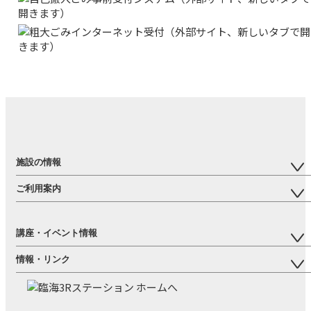
施設の情報
ご利用案内
ホーム
施設が目指すもの
リユース品受付・提供
講座・イベント情報
施設概要
資源回収について
フロアガイド
情報・リンク
研修室の貸出
講座・イベント一覧
交通アクセス
講座
お知らせ一覧
施設見学・体験のご案内
無料体験