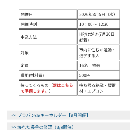
開催日
2026年8月5日（水）
開催時刻
10：00 ～ 12:30
HP/はがき(7月26日
申込方法
必着)
市内に住むか通勤・
対象
通学する人
定員
16名 抽選
費用(材料費)
500円
持ってくるもの（
器はこちら
持ち帰る箱及・緩衝
で準備します
。
）
材・エプロン
<< プラパンdeキーホルダー【8月開催】
>> 壊れた長傘の修理（8/9開催）