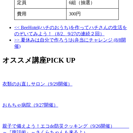
定員
6組（抽選）
費用
300円
<< BeeHotel(ハチのおうち)を作ってハチさんの生活を
のぞいてみよう！（8/2、9/27の連続２回）
>> 夏休みは自分で作ろう!お弁当にチャレンジ (8/8開
催)
オススメ講座PICK UP
衣類のお直しサロン（9/29開催）
おもちゃ病院（9/27開催）
親子で備えよう！エコde防災クッキング（9/26開催）
～『腹話術』～さくらちゃんも来るよ♪