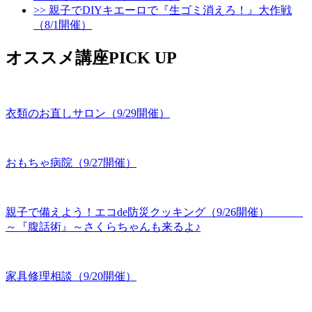
>> 親子でDIYキエーロで『生ゴミ消えろ！』大作戦
（8/1開催）
オススメ講座PICK UP
衣類のお直しサロン（9/29開催）
おもちゃ病院（9/27開催）
親子で備えよう！エコde防災クッキング（9/26開催）
～『腹話術』～さくらちゃんも来るよ♪
家具修理相談（9/20開催）