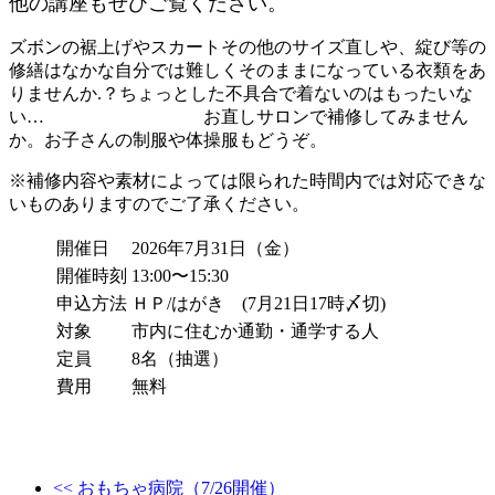
他の講座もぜひご覧ください。
ズボンの裾上げやスカートその他のサイズ直しや、綻び等の
修繕はなかな自分では難しくそのままになっている衣類をあ
りませんか.？ちょっとした不具合で着ないのはもったいな
い… お直しサロンで補修してみません
か。お子さんの制服や体操服もどうぞ。
※補修内容や素材によっては限られた時間内では対応できな
いものありますのでご了承ください。
開催日
2026年7月31日（金）
開催時刻
13:00〜15:30
申込方法
ＨＰ/はがき (7月21日17時〆切)
対象
市内に住むか通勤・通学する人
定員
8名（抽選）
費用
無料
<< おもちゃ病院（7/26開催）