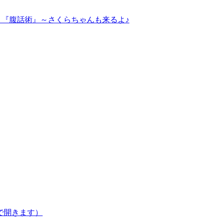
～『腹話術』～さくらちゃんも来るよ♪