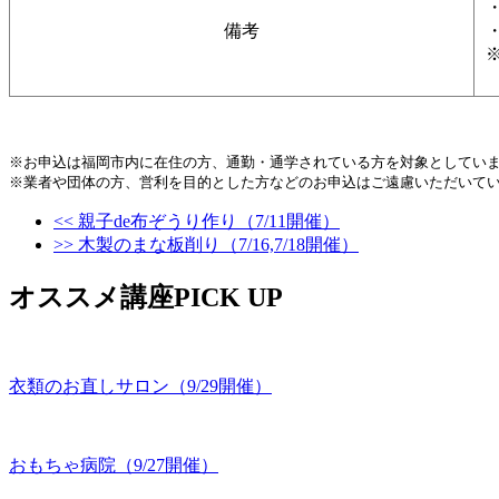
備考
※お申込は福岡市内に在住の方、通勤・通学されている方を対象としてい
※業者や団体の方、営利を目的とした方などのお申込はご遠慮いただいてい
<< 親子de布ぞうり作り（7/11開催）
>> 木製のまな板削り（7/16,7/18開催）
オススメ講座PICK UP
衣類のお直しサロン（9/29開催）
おもちゃ病院（9/27開催）