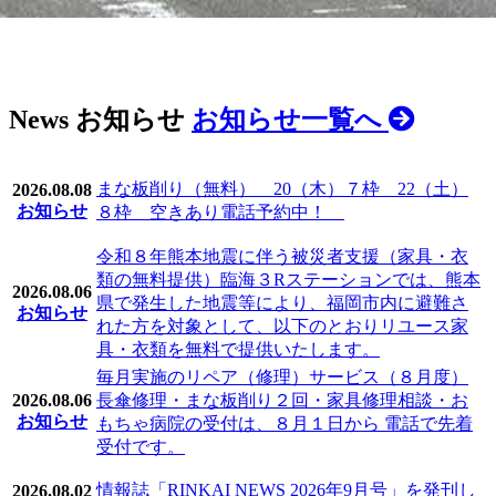
News
お知らせ
お知らせ一覧へ
まな板削り（無料） 20（木）７枠 22（土）
2026.08.08
お知らせ
８枠 空きあり電話予約中！
令和８年熊本地震に伴う被災者支援（家具・衣
類の無料提供）臨海３Rステーションでは、熊本
2026.08.06
県で発生した地震等により、福岡市内に避難さ
お知らせ
れた方を対象として、以下のとおりリユース家
具・衣類を無料で提供いたします。
毎月実施のリペア（修理）サービス（８月度）
2026.08.06
長傘修理・まな板削り２回・家具修理相談・お
お知らせ
もちゃ病院の受付は、８月１日から 電話で先着
受付です。
情報誌「RINKAI NEWS 2026年9月号」を発刊し
2026.08.02